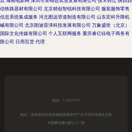
店
海南电影网
深圳市荣锦达实业发展有限公司
技术转让
陕西西
信铁路器材有限公司
北京精创智锐科技有限公司
服装服饰零售
信息系统集成服务
河北图远管道制造有限公司
山东宏科升降机
械有限公司
北京朗迪雷泽科技发展有限公司
万象盛世（北京）
国际文化传媒有限公司
个人互联网服务
重庆睿亿钰电子商务有
限公司
日用百货
代理
电话：1786741**
地址：海南省澄迈县老城镇高新技术产业示范区海南生态软
件园孵化楼5楼R2317室