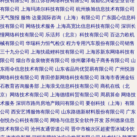
科技有限公司
浙江弥谷网络科技有限公司
成都亿兴诺企业管理
有限公司
上海玛涛尔科技有限公司
杭州焕旭信息技术有限公司
天气预报
服饰
达曼国际咨询（上海）有限公司
广东圆心信息科
技有限公司
网络技术服务
上海高宽比信息科技有限公司
深圳长
憧网络科技有限公司
乐活邦（北京）科技有限公司
百达力欧机
械有限公司
华瑞科力恒气检仪
程力专用汽车股份有限公司销售
三十九分公司
上海扶疏鲤科技有限公司
上海苏新东网络科技有
限公司
烟台市金泉物资有限公司
徐州馨泽电子商务有限公司
山
东雨伞信息技术有限公司
山东省品尚优贸易有限公司
广州悦游
网络科技有限公司
青田侨新网络科技有限公司
珠海市香洲金钰
石教育咨询服务部
上海浪戈信息科技有限公司
商机在线（北
京）网络技术有限公司
上海德绩科贸有限公司
周易算命
网络技
术服务
深圳市路尚房地产顾问有限公司
要创科技（上海）有限
公司
西安艺博服饰有限公司
山东路德新材料股份有限公司
广东
创悦办公科技有限公司
网络与信息安全软件开发
苏州德泉信息
技术有限公司
沧州友通管道公司
晋中市榆次区超蜜雪冰城冷饮